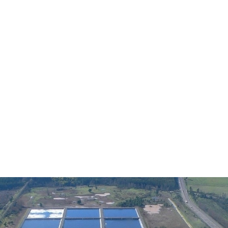
Contractors (DSEC)
BENEO’s
production