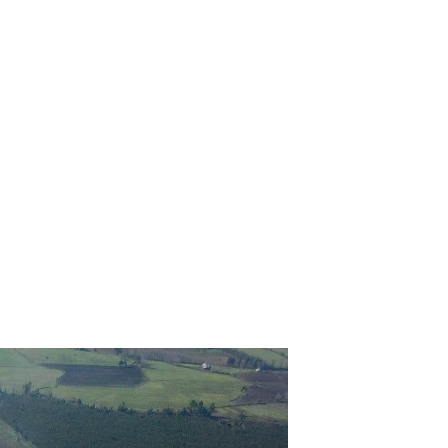
De Smet Engineers &
 chicory inulin and oligofructose