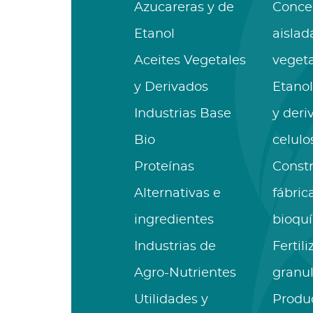
Azucareras y de
Conce
Etanol
aislad
Aceites Vegetales
vegeta
y Derivados
Etanol
Industrias Base
y deri
Bio
celulo
Proteínas
Const
Alternativas e
fábric
ingredientes
bioqu
Industrias de
Fertil
Agro-Nutrientes
granu
Utilidades y
Produ