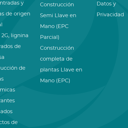
ntradas y
Datos y
Construcción
as de origen
Privacidad
Semi Llave en
l
Mano (EPC
 2G, lignina
Parcial)
vados de
Construcción
sa
completa de
rucción de
plantas Llave en
as
Mano (EPC)
ímicas
izantes
lados
ctos de