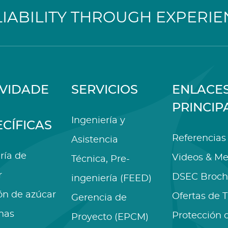
LIABILITY THROUGH EXPERIE
IVIDADE
SERVICIOS
ENLACE
PRINCIP
Ingeniería y
ECÍFICAS
Referencias
Asistencia
ría de
Videos & Me
Técnica, Pre-
r
DSEC Broch
ingeniería (FEED)
ón de azúcar
Ofertas de 
Gerencia de
nas
Protección 
Proyecto (EPCM)