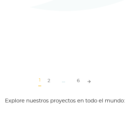
sphoric Acid
Bio-Based Solvent
nt, Morocco
Plant, France – On
Hold
READ MORE
READ MORE
1
…
2
6
Explore nuestros proyectos en todo el mundo: