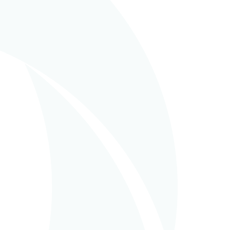
in
EPCM (Gestión Llave en
mano)
NORDIC SUGAR
Evaporators
revamping,
Denmark
READ MORE