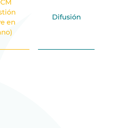
PCM
stión
Difusión
ve en
no)