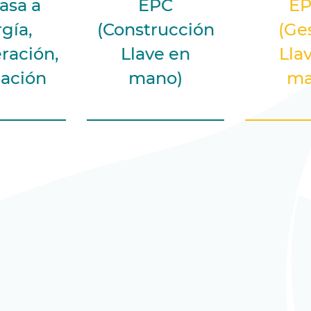
asa a
EPC
E
gía,
(Construcción
(Ge
ración,
Llave en
Lla
ación
mano)
ma