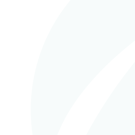
in
Difusión
,
EPCM (Gestión
in
E
Llave en mano)
man
KSL KLIM SAKAEO
CA
Sugar Factory,
Bio
Thailand – Recently
Fra
Commissioned
READ MORE