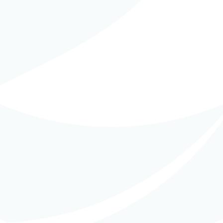
PCM (Gestión Llave en
in
EPCM (Gestión Llave en
o)
mano)
,
Obras en Ejecución
APHOS Purified
CIRCA RESOLUTE