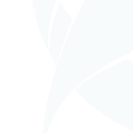
in
EPCM (Gestión Llave en
in
E
mano)
man
CARGILL Soluble
EM