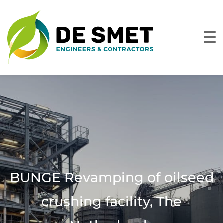
BUNGE Revamping of oilseed
crushing facility, The