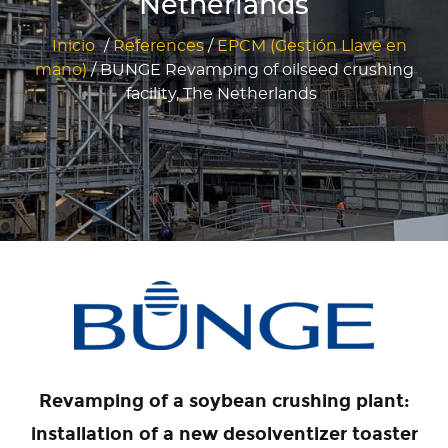
Netherlands
Inicio
/
References
/
EPCM (Gestión Llave en
mano)
/
BUNGE Revamping of oilseed crushing
facility, The Netherlands
Revamping of a soybean crushing plant:
installation of a new desolventizer toaster