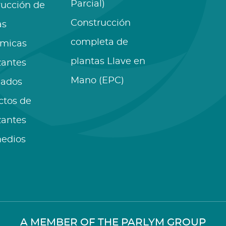
Parcial)
rucción de
Construcción
as
completa de
ímicas
plantas Llave en
izantes
Mano (EPC)
lados
ctos de
izantes
medios
A MEMBER OF THE PARLYM GROUP