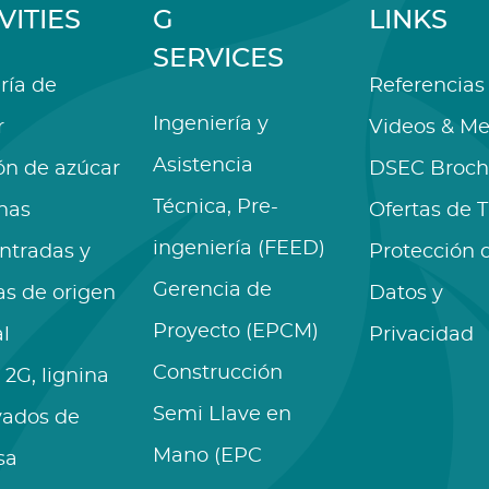
VITIES
G
LINKS
SERVICES
ría de
Referencias
Ingeniería y
r
Videos & Me
Asistencia
ón de azúcar
DSEC Broch
Técnica, Pre-
nas
Ofertas de 
ingeniería (FEED)
ntradas y
Protección 
Gerencia de
as de origen
Datos y
Proyecto (EPCM)
l
Privacidad
Construcción
 2G, lignina
Semi Llave en
vados de
Mano (EPC
sa