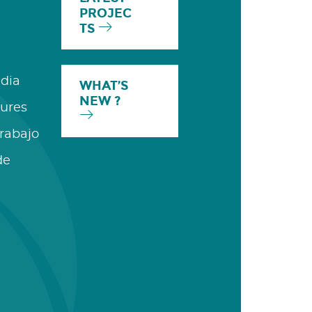
PROJEC
TS
dia
WHAT’S
NEW ?
ures
Trabajo
de