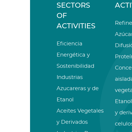
SECTORS
ACTI
OF
Refine
ACTIVITIES
Azúca
Eficiencia
Difusi
Energética y
Proteí
Sostenibilidad
Conce
Industrias
aislad
Azucareras y de
vegeta
Etanol
Etanol
Aceites Vegetales
y deri
y Derivados
celulo