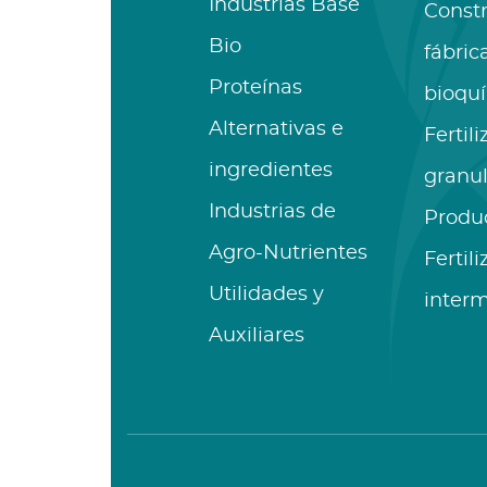
Industrias Base
Const
Bio
fábric
Proteínas
bioqu
Alternativas e
Fertil
ingredientes
granu
Industrias de
Produ
Agro-Nutrientes
Fertil
Utilidades y
inter
Auxiliares