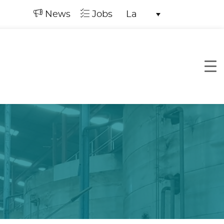
News
Jobs
La