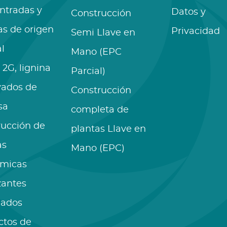
ntradas y
Datos y
Construcción
as de origen
Privacidad
Semi Llave en
l
Mano (EPC
 2G, lignina
Parcial)
vados de
Construcción
sa
completa de
rucción de
plantas Llave en
as
Mano (EPC)
ímicas
izantes
lados
ctos de