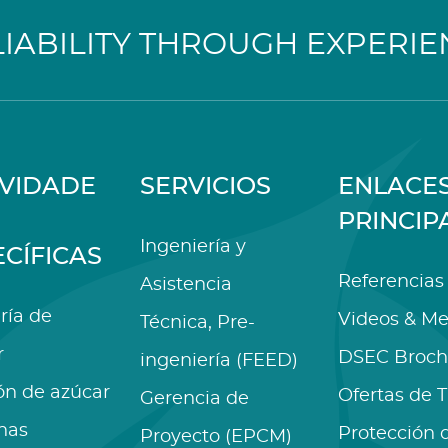
LIABILITY THROUGH EXPERIE
IVIDADE
SERVICIOS
ENLACE
PRINCIP
Ingeniería y
ECÍFICAS
Referencias
Asistencia
ría de
Videos & Me
Técnica, Pre-
r
DSEC Broch
ingeniería (FEED)
ón de azúcar
Ofertas de 
Gerencia de
nas
Protección 
Proyecto (EPCM)