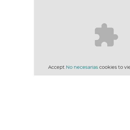
Accept
No necesarias
cookies to vi
De Smet India (DSCI)
📌 Project Engineering & Procu
📌 Process simulation
📌 Mechanical & Piping (includin