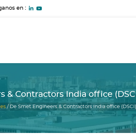
ganos en :
& Contractors India office (DSCI
es
/
De Smet Engineers & Contractors India office (DSCI)