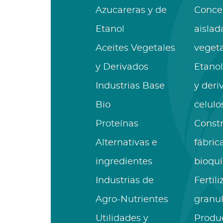
Azucareras y de
Conce
Etanol
aislad
Aceites Vegetales
vegeta
y Derivados
Etanol
Industrias Base
y deri
Bio
celulo
Proteínas
Const
Alternativas e
fábric
ingredientes
bioqu
Industrias de
Fertil
Agro-Nutrientes
granu
Utilidades y
Produ