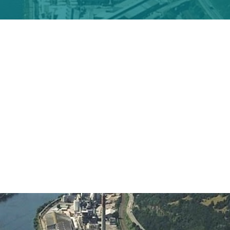
PRAYON
Diseño Básico para su nueva planta
te de sodio)