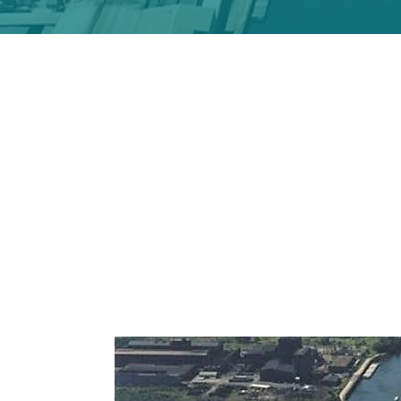
De Smet Agro
SHMP de 10 ktpy (HexaMetaPhospha