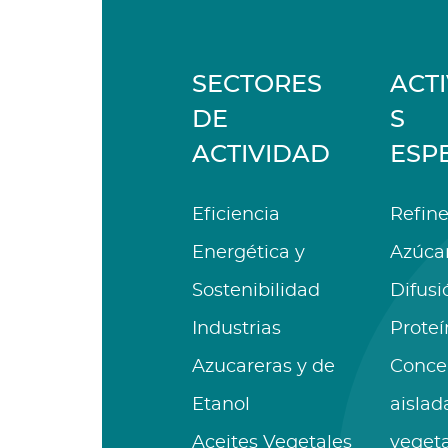
SECTORES
ACT
DE
S
ACTIVIDAD
ESP
Eficiencia
Refine
Energética y
Azúca
Sostenibilidad
Difusi
Industrias
Proteí
Azucareras y de
Conce
Etanol
aislad
Aceites Vegetales
vegeta