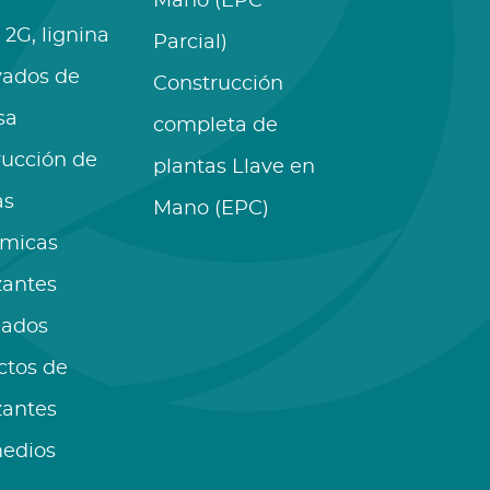
Mano (EPC
 2G, lignina
Parcial)
vados de
Construcción
sa
completa de
rucción de
plantas Llave en
as
Mano (EPC)
ímicas
izantes
lados
ctos de
izantes
medios