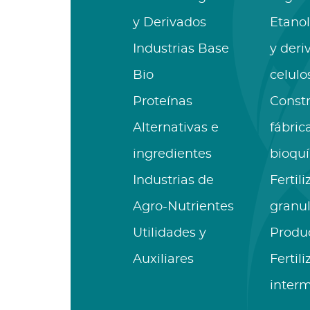
y Derivados
Etanol
Industrias Base
y deri
Bio
celulo
Proteínas
Const
Alternativas e
fábric
ingredientes
bioqu
Industrias de
Fertil
Agro-Nutrientes
granu
Utilidades y
Produ
Auxiliares
Fertil
inter