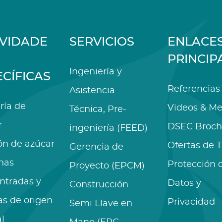
IVIDADE
SERVICIOS
ENLACE
PRINCIP
Ingeniería y
ECÍFICAS
Referencias
Asistencia
ría de
Videos & Me
Técnica, Pre-
r
DSEC Broch
ingeniería (FEED)
ón de azúcar
Ofertas de 
Gerencia de
nas
Protección 
Proyecto (EPCM)
ntradas y
Datos y
Construcción
as de origen
Privacidad
Semi Llave en
l