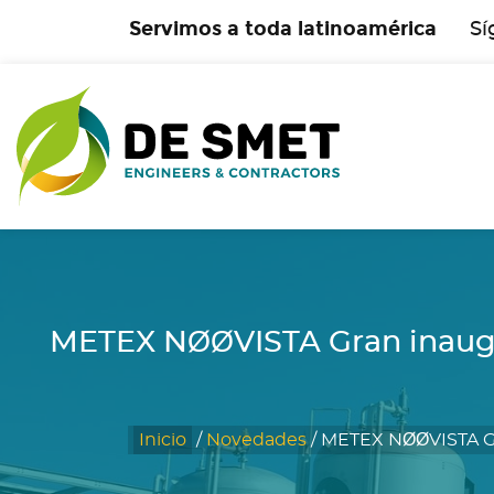
Servimos a toda latinoamérica
Sí
METEX NØØVISTA Gran inaugu
Inicio
/
Novedades
/
METEX NØØVISTA Gra