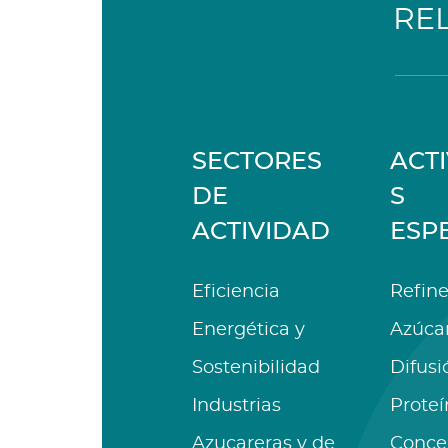
RE
SECTORES
ACT
DE
S
ACTIVIDAD
ESP
Eficiencia
Refine
Energética y
Azúca
Sostenibilidad
Difusi
Industrias
Proteí
Azucareras y de
Conce