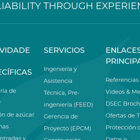
LIABILITY THROUGH EXPERIE
IVIDADE
SERVICIOS
ENLACE
PRINCIP
Ingeniería y
ECÍFICAS
Referencias
Asistencia
ría de
Videos & Me
Técnica, Pre-
r
DSEC Broch
ingeniería (FEED)
ón de azúcar
Ofertas de 
Gerencia de
nas
Protección 
Proyecto (EPCM)
ntradas y
Datos y