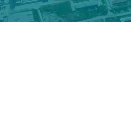
De Smet Engineers & Contractors (DSEC)
Azomures S.A.
De Smet Agro