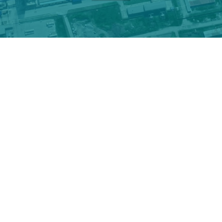
De Smet Engineers & Contractors (DSEC)
Azomures S.A.
De Smet Agro