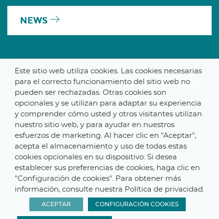
NEWS
Este sitio web utiliza cookies. Las cookies necesarias
para el correcto funcionamiento del sitio web no
A MEMBER OF THE PARLYM GROUP
pueden ser rechazadas. Otras cookies son
opcionales y se utilizan para adaptar su experiencia
y comprender cómo usted y otros visitantes utilizan
nuestro sitio web, y para ayudar en nuestros
© 2025 De Smet Engineers & Contractors
esfuerzos de marketing. Al hacer clic en "Aceptar",
Internal
–
Data Protection Notice
–
Sitemap
acepta el almacenamiento y uso de todas estas
cookies opcionales en su dispositivo. Si desea
establecer sus preferencias de cookies, haga clic en
"Configuración de cookies". Para obtener más
Webdesign by ProduWeb
–
Graphics by Manitoba
información, consulte nuestra Política de privacidad.
ACEPTAR
CONFIGURACIÓN COOKIES