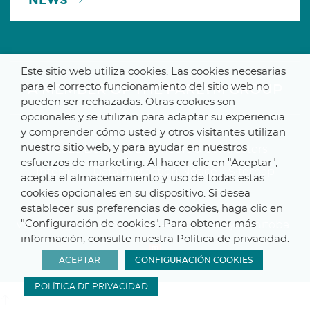
NEWS
Este sitio web utiliza cookies. Las cookies necesarias
para el correcto funcionamiento del sitio web no
A MEMBER OF THE PARLYM GROUP
pueden ser rechazadas. Otras cookies son
opcionales y se utilizan para adaptar su experiencia
y comprender cómo usted y otros visitantes utilizan
nuestro sitio web, y para ayudar en nuestros
© 2025 De Smet Engineers & Contractors
esfuerzos de marketing. Al hacer clic en "Aceptar",
Internal
–
Data Protection Notice
–
Sitemap
acepta el almacenamiento y uso de todas estas
cookies opcionales en su dispositivo. Si desea
establecer sus preferencias de cookies, haga clic en
"Configuración de cookies". Para obtener más
Webdesign by ProduWeb
–
Graphics by Manitoba
información, consulte nuestra Política de privacidad.
ACEPTAR
CONFIGURACIÓN COOKIES
POLÍTICA DE PRIVACIDAD