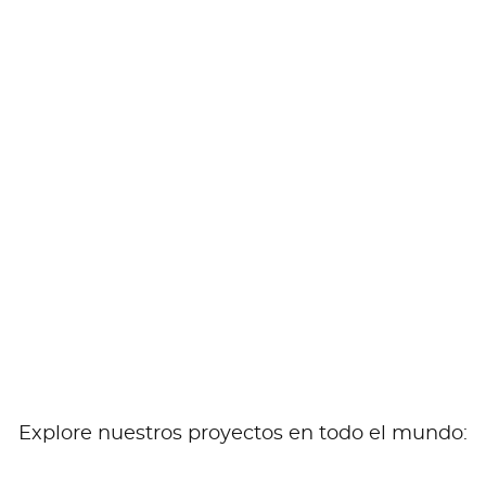
in
EPC (Construcción Llave en mano)
,
Obras en
Ejecución
TAFADIS Sugar Refinery, Algeria –
In Progress
READ MORE
Explore nuestros proyectos en todo el mundo: