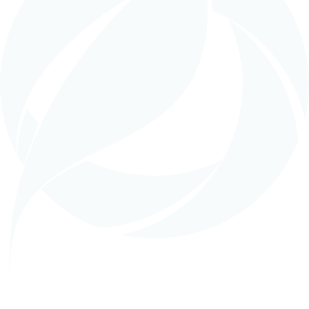
in
EPCM (Gestión Llave en mano)
,
Obras en
Ejecución