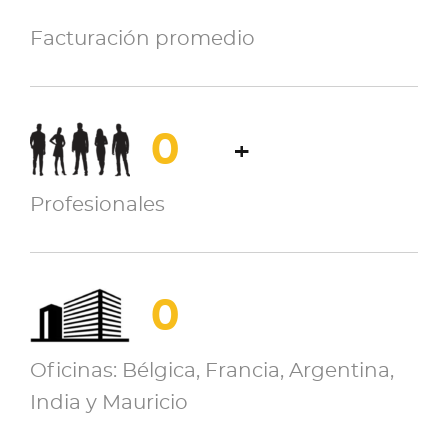
Facturación promedio
0
+
Profesionales
0
Oficinas: Bélgica, Francia, Argentina,
India y Mauricio