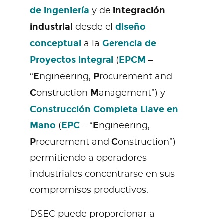
de ing
eniería
integración
y de
industrial
diseño
desde el
conceptual
Gerencia de
a la
Proyectos integral
EPCM
(
–
E
P
“
ngineering,
rocurement and
C
M
onstruction
anagement”) y
Construcción Completa
Llave en
Mano
EPC
E
(
– “
ngineering,
P
C
rocurement and
onstruction”)
permitiendo a operadores
industriales concentrarse en sus
compromisos productivos.
DSEC puede proporcionar a