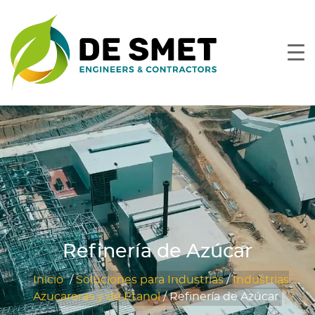
Refinería de Azúcar
Inicio
/
Soluciones para Industrias
/
Industrias
Azucareras y de Etanol
/
Refinería de Azúcar