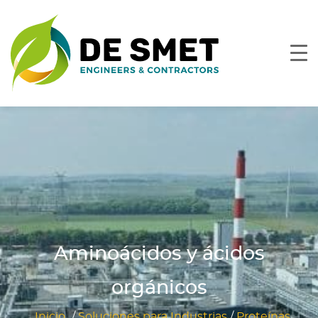
Aminoácidos y ácidos
orgánicos
Inicio
/
Soluciones para Industrias
/
Proteínas