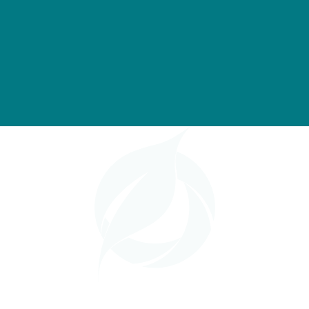
(Alternativas)
biomoléculas
ácidos
orgánic