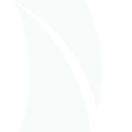
on
05 abril 2024
ESST-VDZ
Conference &
Exhibition the 5 to 8
May 2024 in Vienna,