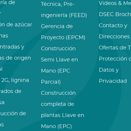
ría de
Videos & Me
Técnica, Pre-
r
DSEC Broch
ingeniería (FEED)
ón de azúcar
Contacto y
Gerencia de
nas
Direcciones
Proyecto (EPCM)
ntradas y
Ofertas de 
Construcción
as de origen
Protección 
Semi Llave en
l
Datos y
Mano (EPC
 2G, lignina
Privacidad
Parcial)
vados de
Construcción
sa
completa de
rucción de
plantas Llave en
as
Mano (EPC)