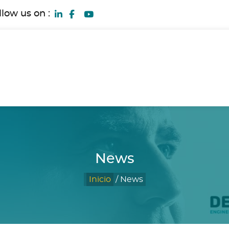
llow us on :
News
Inicio
/
News