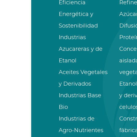
Eficiencia
Refine
Energética y
Azúca
Sostenibilidad
Difusi
Industrias
Proteí
Azucareras y de
Conce
Etanol
aislad
Aceites Vegetales
vegeta
y Derivados
Etanol
Industrias Base
y deri
Bio
celulo
Industrias de
Const
Agro-Nutrientes
fábric