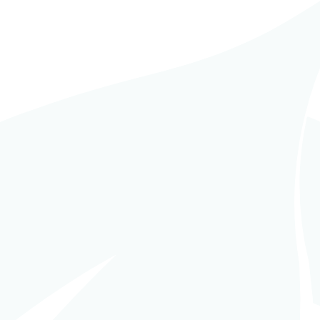
02 septiembre
on
12 agosto 2024
24
CT Joint
SUGAREX 2024
gineering and
conference &
ocessing
exhibition the 12-13
rkshop 6th to
September 2024 in
th October 2024
Kice, Khonkaen,
Berlin, Germany
Thailand
READ MORE
READ MORE