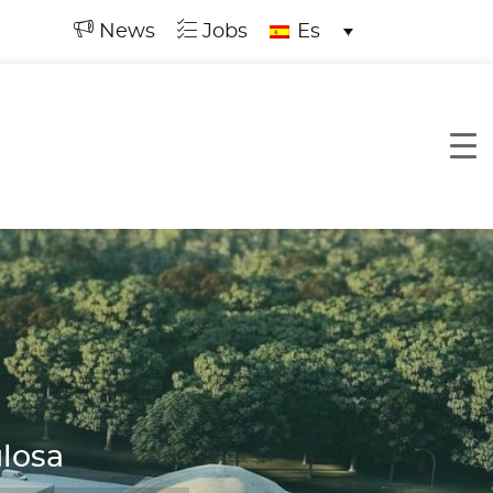
News
Jobs
Es
ulosa