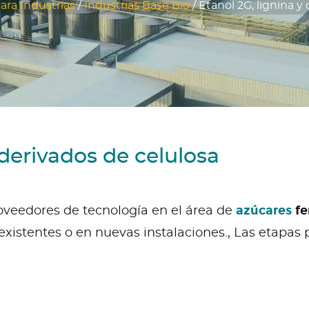
ara Industrias
/
Industrias Base Bio
/
Etanol 2G, lignina y
 derivados de celulosa
azúcares
fe
roveedores de tecnología en el área de
xistentes o en nuevas instalaciones., Las etapas 