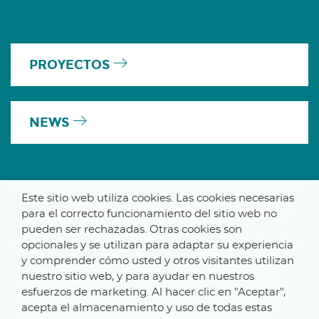
PROYECTOS
NEWS
Este sitio web utiliza cookies. Las cookies necesarias
A MEMBER OF THE PARLYM GROUP
para el correcto funcionamiento del sitio web no
pueden ser rechazadas. Otras cookies son
opcionales y se utilizan para adaptar su experiencia
y comprender cómo usted y otros visitantes utilizan
nuestro sitio web, y para ayudar en nuestros
© 2025 De Smet Engineers & Contractors
esfuerzos de marketing. Al hacer clic en "Aceptar",
Internal
–
Data Protection Notice
–
Sitemap
acepta el almacenamiento y uso de todas estas