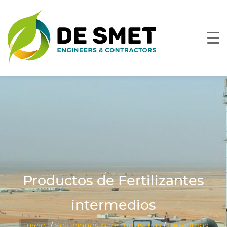
Productos de Fertilizantes
intermedios
Inicio
/
Soluciones para Industrias
/
Industrias