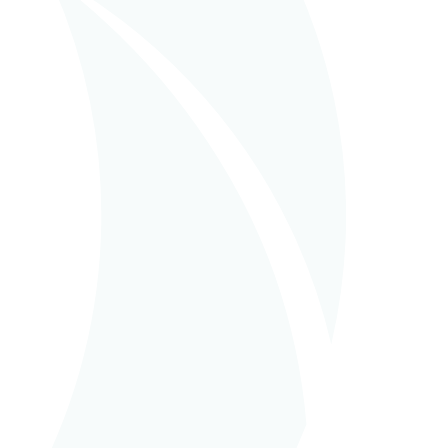
in
EPC (Construcción Llave
en mano)
CRISTAL UNION