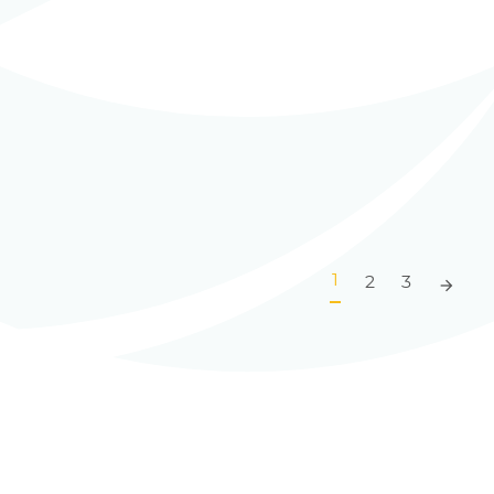
nt, Villa Maria,
Production Plant,
gentina
Origny, France
READ MORE
READ MORE
1
2
3