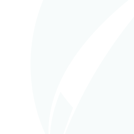
in
EP
en 
AC