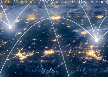
Inicio
/
Referencias
/
EPC (Construcción Llave en mano