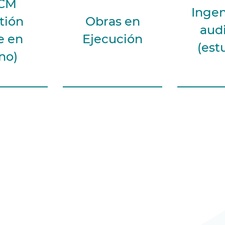
CM
Ingen
tión
Obras en
audi
e en
Ejecución
(est
no)