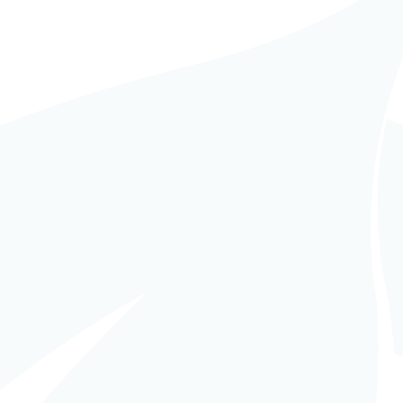
C (Construcción Llave
in
EPC (Construcción Llave
mano)
en mano)
P Soluble MAP
ALCO NCP Molasses
duction Plant,
distillery conversion,
f Lasfar, Morocco
South Africa
READ MORE
READ MORE