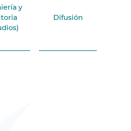
iería y
toria
Difusión
udios)