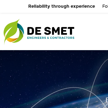
Reliability through experience
Fo