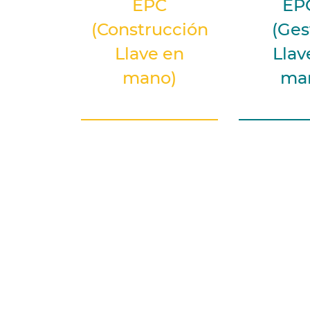
EPC
EP
(Construcción
(Ges
Llave en
Llav
mano)
ma