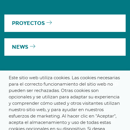
PROYECTOS
NEWS
Este sitio web utiliza cookies. Las cookies necesarias
A MEMBER OF THE PARLYM GROUP
para el correcto funcionamiento del sitio web no
pueden ser rechazadas. Otras cookies son
opcionales y se utilizan para adaptar su experiencia
y comprender cómo usted y otros visitantes utilizan
nuestro sitio web, y para ayudar en nuestros
© 2025 De Smet Engineers & Contractors
esfuerzos de marketing. Al hacer clic en "Aceptar",
Internal
–
Data Protection Notice
–
Sitemap
acepta el almacenamiento y uso de todas estas
cookies opcionales en su dispositivo. Si desea