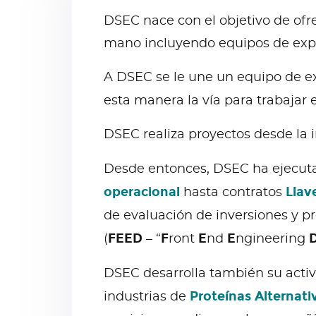
DSEC nace con el objetivo de ofr
mano incluyendo equipos de expert
A DSEC se le une un equipo de e
esta manera la vía para trabajar
DSEC realiza proyectos desde la i
Desde entonces, DSEC ha ejecuta
operacional
Llav
hasta contratos
de evaluación de inversiones y pr
FEED
F
E
E
(
– “
ront
nd
ngineering
DSEC desarrolla también su activ
Proteínas Alternati
industrias de