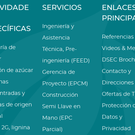
IVIDADE
SERVICIOS
ENLACE
PRINCIP
Ingeniería y
ECÍFICAS
Referencias
Asistencia
ría de
Videos & Me
Técnica, Pre-
r
DSEC Broch
ingeniería (FEED)
ón de azúcar
Contacto y
Gerencia de
nas
Direcciones
Proyecto (EPCM)
ntradas y
Ofertas de 
Construcción
as de origen
Protección 
Semi Llave en
l
Datos y
Mano (EPC
 2G, lignina
Privacidad
Parcial)