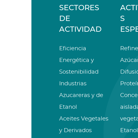
SECTORES
ACT
DE
S
ACTIVIDAD
ESP
Eficiencia
Refine
Energética y
Azúca
Sostenibilidad
Difusi
Industrias
Proteí
Azucareras y de
Conce
Etanol
aislad
Aceites Vegetales
vegeta
y Derivados
Etanol