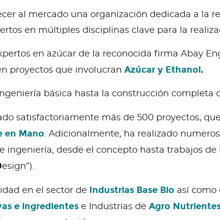
ecer al mercado una organización dedicada a la re
os en múltiples disciplinas clave para la realiza
xpertos en azúcar de la reconocida firma Abay E
Azúcar y Ethanol
.
 en proyectos que involucran
ngeniería básica hasta la construcción completa d
do satisfactoriamente más de 500 proyectos, que
e en Mano
. Adicionalmente, ha realizado numero
e ingeniería, desde el concepto hasta trabajos de
D
esign”).
Industrias Base Bio
idad en el sector de
así como e
vas e ingredientes
Agro Nutriente
e Industrias de