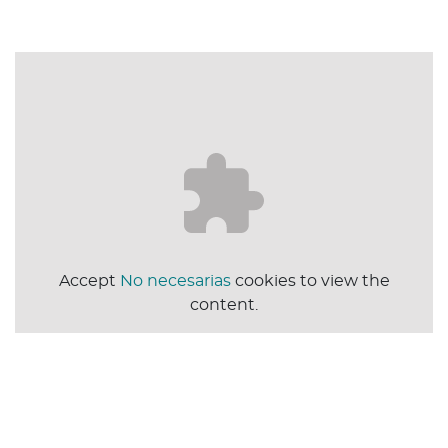
Accept
No necesarias
cookies to view the
content.
De Smet Engineers & Contractors
DSEC
CIRCA