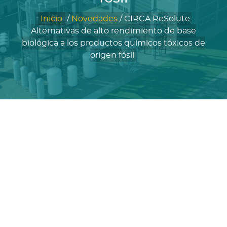
Inicio
/
Novedades
/
CIRCA ReSolute:
Alternativas de alto rendimiento de base
biológica a los productos químicos tóxicos de
origen fósil
DSEC mandato:
Construcción de la
planta ReSolute
para respaldar la