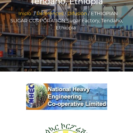
Tendaho, Ethiopia
Inicio
/
References
/
Difusión
/
ETHIOPIAN
SUGAR CORPORATION Sugar Factory, Tendaho,
Ethiopia