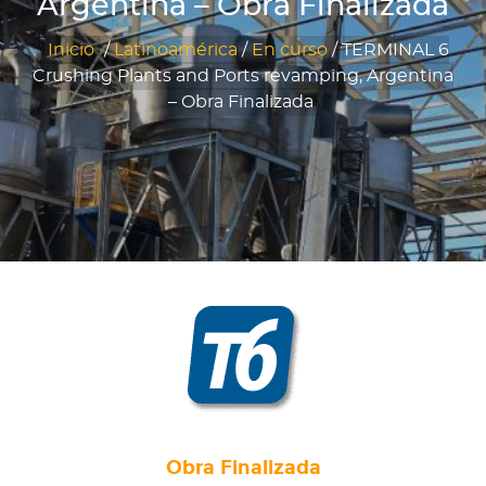
Argentina – Obra Finalizada
Inicio
/
Latinoamérica
/
En curso
/
TERMINAL 6
Crushing Plants and Ports revamping, Argentina
– Obra Finalizada
Obra Finalizada