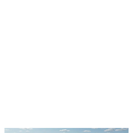
“We are delighted to have been given the
opportunity to participate in Fibenol’s
remarkable development and to testify that
there are still good reasons to be optimistic in
the long and challenging path to defossilise
the materials and chemicals industries,”
emphasized Dimitri de Suray, CEO of De Smet
Engineers & Contractors (DSEC). “Our
collaboration with Fibenol has been highly
rewarding, and it paves the way for promising
partnerships in the future.”