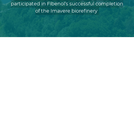
participated in Fibenol’s successful completion
of the Imavere biorefinery