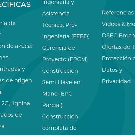
Ingeniería y
ECÍFICAS
Referencias
Asistencia
ría de
Videos & Me
Técnica, Pre-
r
DSEC Broch
ingeniería (FEED)
ón de azúcar
Ofertas de 
Gerencia de
nas
Protección 
Proyecto (EPCM)
ntradas y
Datos y
Construcción
as de origen
Privacidad
Semi Llave en
l
Mano (EPC
 2G, lignina
Parcial)
vados de
Construcción
sa
completa de