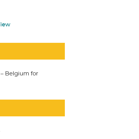
View
 – Belgium for
s