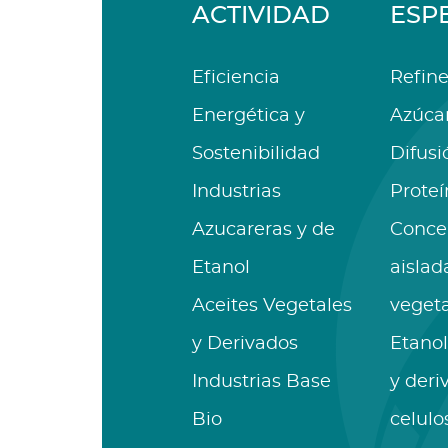
ACTIVIDAD
ESP
Eficiencia
Refine
Energética y
Azúca
Sostenibilidad
Difusi
Industrias
Proteí
Azucareras y de
Conce
Etanol
aislad
Aceites Vegetales
vegeta
y Derivados
Etanol
Industrias Base
y deri
Bio
celulo