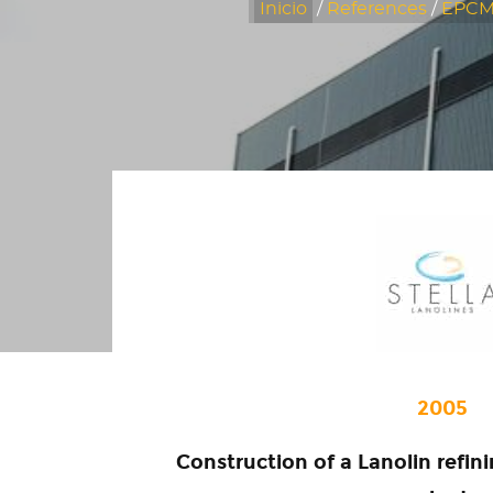
Inicio
/
References
/
EPCM 
2005
Construction of a Lanolin refin