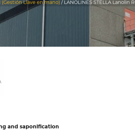
(Gestión Llave en mano)
/
LANOLINES STELLA Lanolin Re
ing and saponification