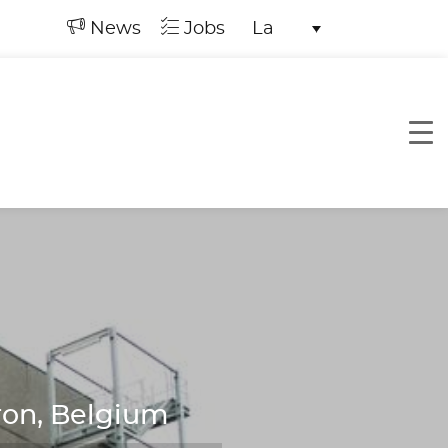
News
Jobs
La
ron, Belgium