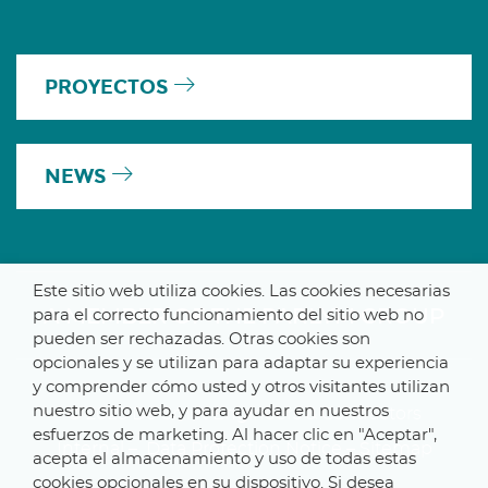
PROYECTOS
NEWS
Este sitio web utiliza cookies. Las cookies necesarias
A MEMBER OF THE PARLYM GROUP
para el correcto funcionamiento del sitio web no
pueden ser rechazadas. Otras cookies son
opcionales y se utilizan para adaptar su experiencia
y comprender cómo usted y otros visitantes utilizan
nuestro sitio web, y para ayudar en nuestros
© 2025 De Smet Engineers & Contractors
esfuerzos de marketing. Al hacer clic en "Aceptar",
Internal
–
Data Protection Notice
–
Sitemap
acepta el almacenamiento y uso de todas estas
cookies opcionales en su dispositivo. Si desea