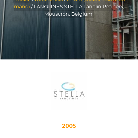
mano)
/
LANOLINES STELLA Lanolin Refinery,
Mouscron, Belgium
2005