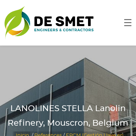
LANOLINES STELLA Lanolin
Refinery, Mouscron, Belgium
Inicio
/
References
/
EPCM (Gestión Llave en