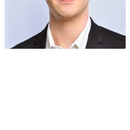
Adrien Couplet
Sugar
plants
refineries
sugar derivatives