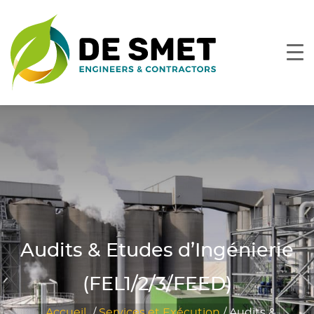
Audits & Etudes d’Ingénierie
(FEL1/2/3/FEED)
Accueil
/
Services et Exécution
/
Audits &