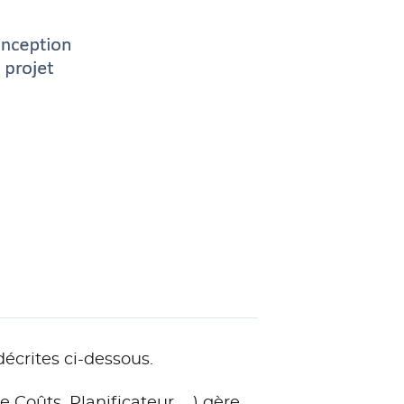
décrites ci-dessous.
e Coûts, Planificateur, …) gère