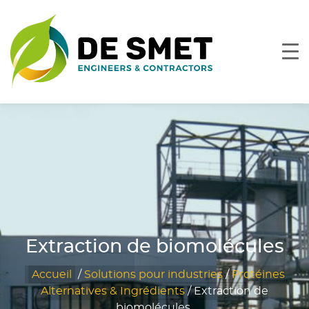
Extraction de biomolécules
Accueil
/
Solutions pour industries
/
Protéines
Alternatives & Ingrédients
/
Extraction de
biomolécules