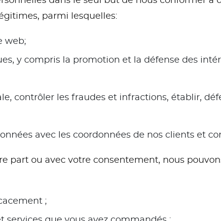
rsonnelles dans le seul but de nous conformer à d
légitimes, parmi lesquelles:
te web;
ques, y compris la promotion et la défense des in
le, contrôler les fraudes et infractions, établir, d
données avec les coordonnées de nos clients et c
e part ou avec votre consentement, nous pouvons 
icacement ;
 et services que vous avez commandés ;