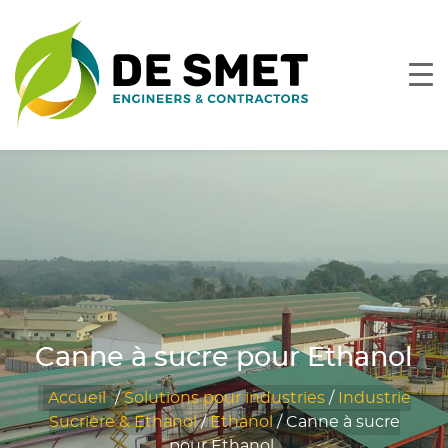
Canne à sucre pour Ethanol
Accueil
/
Solutions pour industries
/
Industrie
Sucrière & Ethanol
/
Ethanol
/
Canne à sucre
pour Ethanol