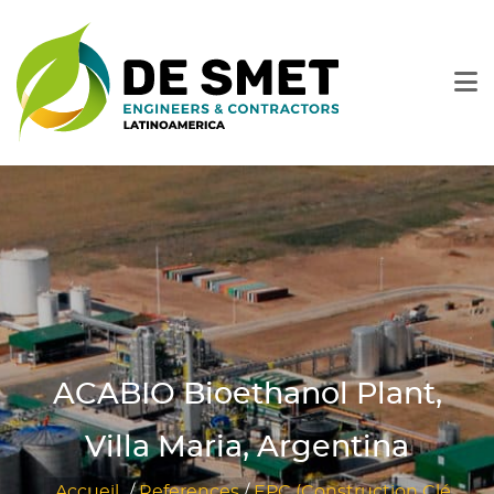
ACABIO Bioethanol Plant,
Villa Maria, Argentina
Accueil
/
References
/
EPC (Construction Clé