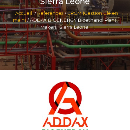
Sierra Leone
Accueil
/
References
/
EPCM (Gestion Clé en
main)
/
ADDAX BIOENERGY Bioethanol Plant,
Makeni, Sierra Leone