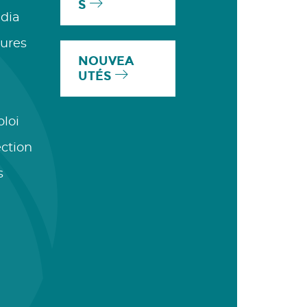
S
dia
ures
NOUVEA
UTÉS
ploi
ection
s