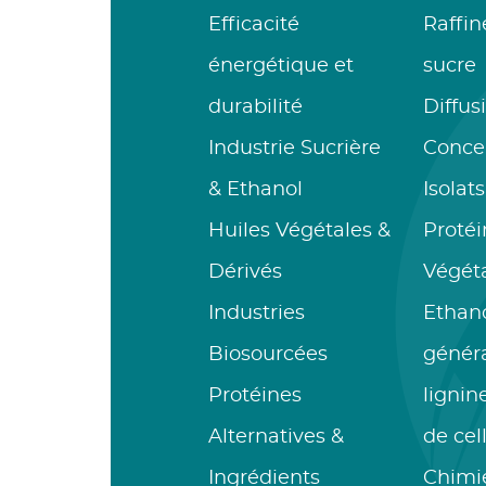
Efficacité
Raffin
énergétique et
sucre
durabilité
Diffus
Industrie Sucrière
Conce
& Ethanol
Isolat
Huiles Végétales &
Protéi
Dérivés
Végét
Industries
Ethan
Biosourcées
généra
Protéines
lignin
Alternatives &
de cel
Ingrédients
Chimie