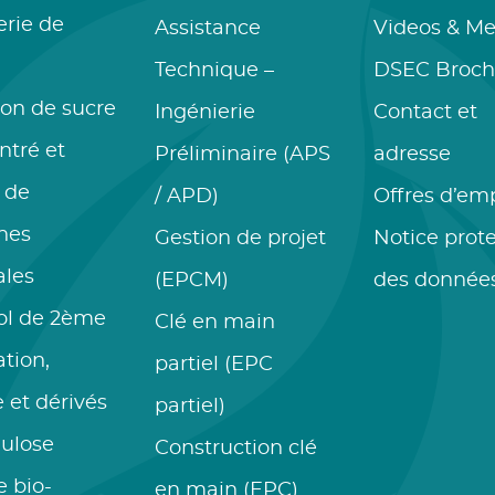
erie de
Assistance
Videos & Me
Technique –
DSEC Broch
ion de sucre
Ingénierie
Contact et
ntré et
Préliminaire (APS
adresse
s de
/ APD)
Offres d’em
nes
Gestion de projet
Notice prot
ales
(EPCM)
des donnée
ol de 2ème
Clé en main
tion,
partiel (EPC
e et dérivés
partiel)
lulose
Construction clé
 bio-
en main (EPC)