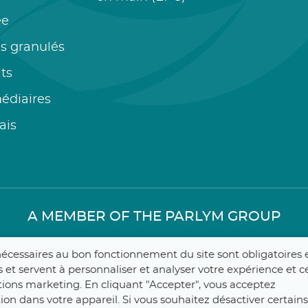
ée
s granulés
ts
édiaires
ais
A MEMBER OF THE PARLYM GROUP
t nécessaires au bon fonctionnement du site sont obligatoires 
 et servent à personnaliser et analyser votre expérience et ce
 Contractors
Internal
–
Dat
actions marketing. En cliquant "Accepter", vous acceptez
lation dans votre appareil. Si vous souhaitez désactiver certains