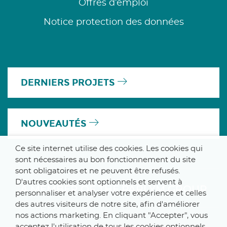
Offres d’emploi
Notice protection des données
DERNIERS PROJETS
NOUVEAUTÉS
Ce site internet utilise des cookies. Les cookies qui
sont nécessaires au bon fonctionnement du site
sont obligatoires et ne peuvent être refusés.
D'autres cookies sont optionnels et servent à
A MEMBER OF THE PARLYM GROUP
personnaliser et analyser votre expérience et celles
des autres visiteurs de notre site, afin d'améliorer
nos actions marketing. En cliquant "Accepter", vous
acceptez l'utilisation de tous les cookies optionnels