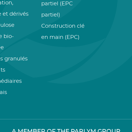
tion,
partiel (EPC
e et dérivés
partiel)
lulose
Construction clé
 bio-
en main (EPC)
ée
s granulés
ts
édiaires
ais
A MEMBER OF THE PARLYM GROUP