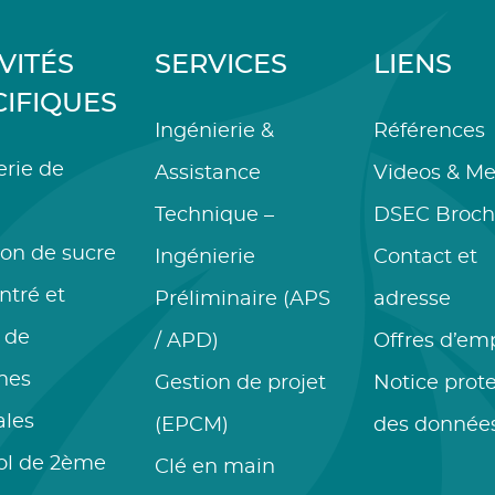
VITÉS
SERVICES
LIENS
CIFIQUES
Ingénierie &
Références
erie de
Assistance
Videos & Me
Technique –
DSEC Broch
ion de sucre
Ingénierie
Contact et
ntré et
Préliminaire (APS
adresse
s de
/ APD)
Offres d’em
nes
Gestion de projet
Notice prot
ales
(EPCM)
des donnée
ol de 2ème
Clé en main