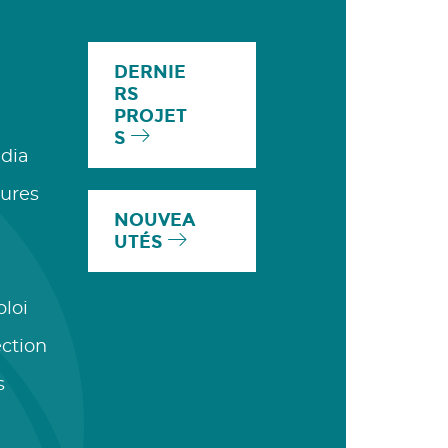
DERNIE
RS
PROJET
S
dia
ures
NOUVEA
UTÉS
ploi
ection
s