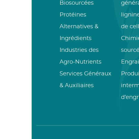
Biosourcées
généra
Protéines
lignin
Alternatives &
de cel
Ingrédients
Chimie
Industries des
sourc
Agro-Nutrients
Engrai
Services Généraux
Produi
& Auxiliaires
interm
d’engr