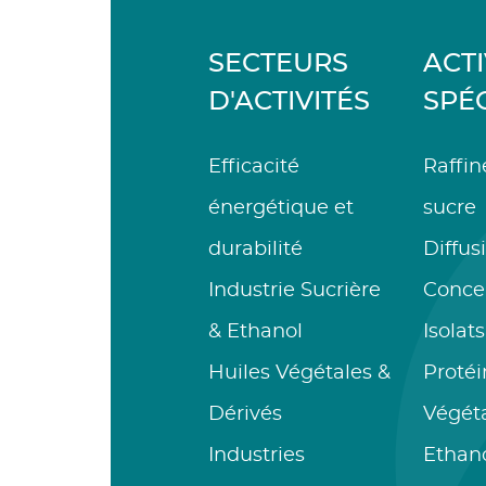
SECTEURS
ACTI
D'ACTIVITÉS
SPÉ
Efficacité
Raffin
énergétique et
sucre
durabilité
Diffus
Industrie Sucrière
Conce
& Ethanol
Isolat
Huiles Végétales &
Protéi
Dérivés
Végét
Industries
Ethan