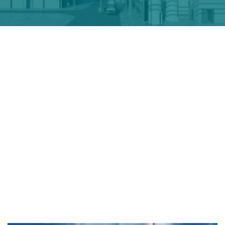
biomass
cogeneration boiler
Biowanze
bio-ethanol plant