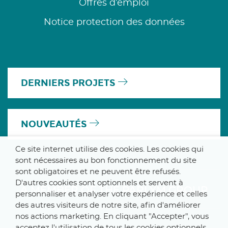
Offres d’emploi
Notice protection des données
DERNIERS PROJETS
NOUVEAUTÉS
Ce site internet utilise des cookies. Les cookies qui
sont nécessaires au bon fonctionnement du site
sont obligatoires et ne peuvent être refusés.
D'autres cookies sont optionnels et servent à
A MEMBER OF THE PARLYM GROUP
personnaliser et analyser votre expérience et celles
des autres visiteurs de notre site, afin d'améliorer
nos actions marketing. En cliquant "Accepter", vous
acceptez l'utilisation de tous les cookies optionnels