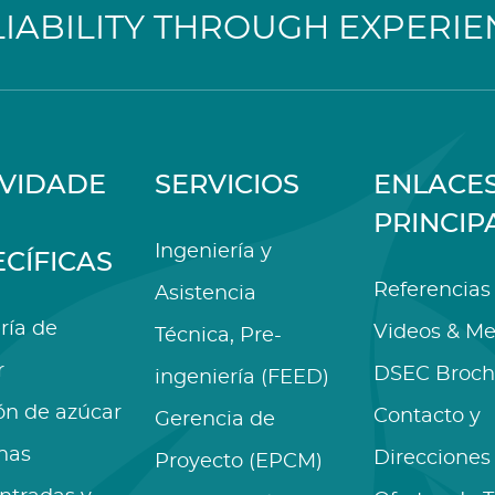
LIABILITY THROUGH EXPERIE
IVIDADE
SERVICIOS
ENLACE
PRINCIP
Ingeniería y
ECÍFICAS
Referencias
Asistencia
ría de
Videos & Me
Técnica, Pre-
r
DSEC Broch
ingeniería (FEED)
ón de azúcar
Contacto y
Gerencia de
nas
Direcciones
Proyecto (EPCM)