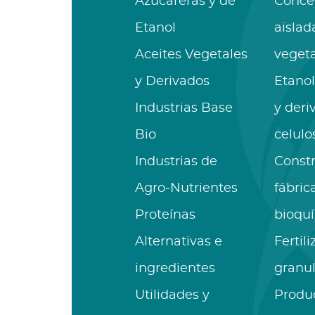
Azucareras y de
Conce
Etanol
aislad
Aceites Vegetales
vegeta
y Derivados
Etanol
Industrias Base
y deri
Bio
celulo
Industrias de
Const
Agro-Nutrientes
fábric
Proteínas
bioqu
Alternativas e
Fertil
ingredientes
granu
Utilidades y
Produ