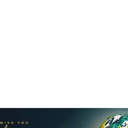
s Greetings,
ctors (DSEC)
eat new year 2024