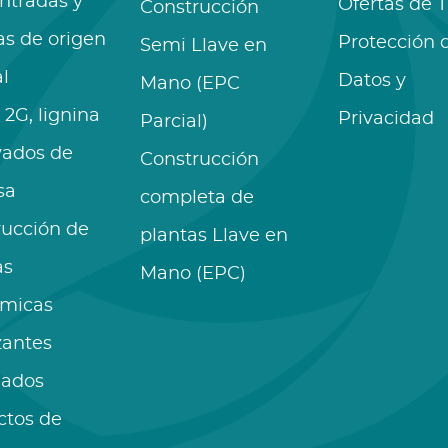
ntradas y
Ofertas de 
Construcción
as de origen
Protección 
Semi Llave en
l
Datos y
Mano (EPC
 2G, lignina
Privacidad
Parcial)
vados de
Construcción
sa
completa de
rucción de
plantas Llave en
as
Mano (EPC)
ímicas
izantes
lados
ctos de