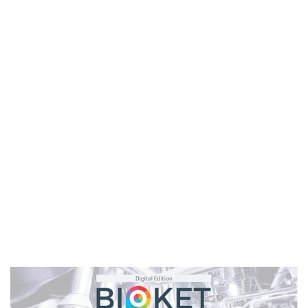
biomass
bioprocesses