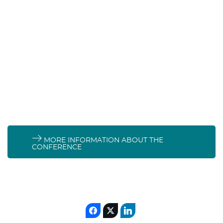
Workshops
Start-up village
Digital booths
to
meet & exchange with
exhibitors
Live conferences
1-to-1 meetings
Digital
!
MORE INFORMATION ABOUT THE
CONFERENCE