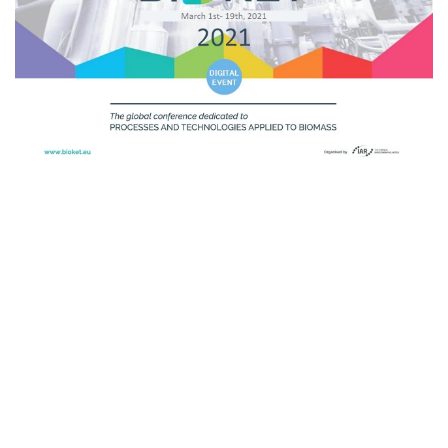
videos-
The full programme displayed as
on-demand
Breakout sessions
Innovation tours