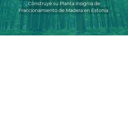
Construye su Planta insignia de
Fraccionamiento de Madera en Estonia
De Smet Engineers & Contractors (DSEC)
Planta insignia de fraccionamiento de
Madera de GRAANUL INVEST
azúcar fermentable
lignina