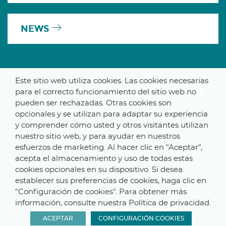
NEWS
Este sitio web utiliza cookies. Las cookies necesarias
para el correcto funcionamiento del sitio web no
A MEMBER OF THE PARLYM GROUP
pueden ser rechazadas. Otras cookies son
opcionales y se utilizan para adaptar su experiencia
y comprender cómo usted y otros visitantes utilizan
nuestro sitio web, y para ayudar en nuestros
© 2025 De Smet Engineers & Contractors
esfuerzos de marketing. Al hacer clic en "Aceptar",
Internal
–
Data Protection Notice
–
Sitemap
acepta el almacenamiento y uso de todas estas
cookies opcionales en su dispositivo. Si desea
establecer sus preferencias de cookies, haga clic en
"Configuración de cookies". Para obtener más
Webdesign by ProduWeb
–
Graphics by Manitoba
información, consulte nuestra Política de privacidad.
ACEPTAR
CONFIGURACIÓN COOKIES