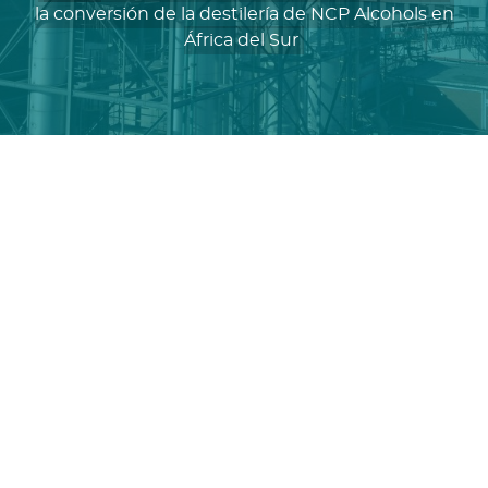
la conversión de la destilería de NCP Alcohols en
África del Sur
De Smet Engineers & Contractors (DSEC)
Alcogroup
NCP Alcohols