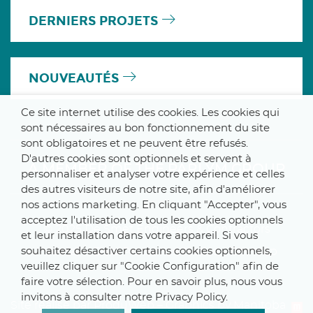
DERNIERS PROJETS
NOUVEAUTÉS
Ce site internet utilise des cookies. Les cookies qui
sont nécessaires au bon fonctionnement du site
sont obligatoires et ne peuvent être refusés.
D'autres cookies sont optionnels et servent à
A MEMBER OF THE PARLYM GROUP
personnaliser et analyser votre expérience et celles
des autres visiteurs de notre site, afin d'améliorer
nos actions marketing. En cliquant "Accepter", vous
acceptez l'utilisation de tous les cookies optionnels
© 2025 De Smet Engineers & Contractors
et leur installation dans votre appareil. Si vous
souhaitez désactiver certains cookies optionnels,
Internal
–
Data Protection Notice
–
Sitemap
veuillez cliquer sur "Cookie Configuration" afin de
faire votre sélection. Pour en savoir plus, nous vous
invitons à consulter notre Privacy Policy.
Site réalisé par ProduWeb
–
Graphics by Manitoba