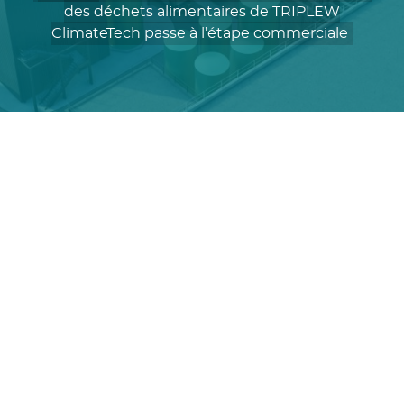
des déchets alimentaires de TRIPLEW
ClimateTech passe à l’étape commerciale
De Smet Engineers & Contractors (DESC)
TripleW
production d’acide lactique à haute valeur
ajoutée, entièrement issu de déchets
alimentaires