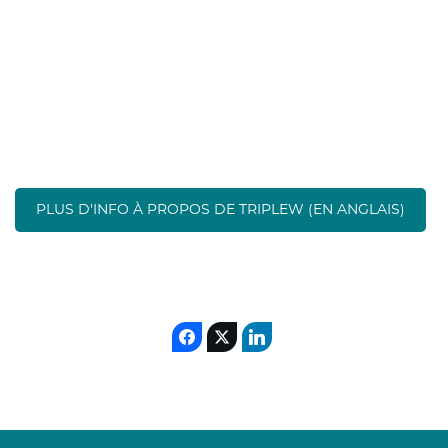
sugar
edible oil
biofuels
bio based-
industries
agro-nutrients
PLUS D'INFO À PROPOS DE TRIPLEW (EN ANGLAIS)