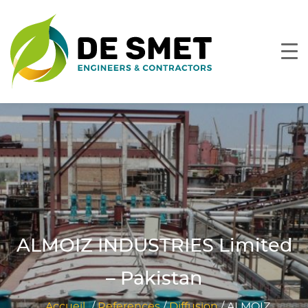
ALMOIZ INDUSTRIES Limited
– Pakistan
Accueil
/
References
/
Diffusion
/
ALMOIZ