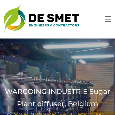
WARCOING INDUSTRIE Sugar
Plant diffuser, Belgium
Accueil
/
References
/
EPCM (Gestion Clé en