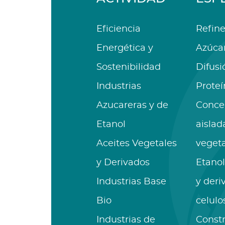
Eficiencia
Refine
Energética y
Azúca
Sostenibilidad
Difusi
Industrias
Proteí
Azucareras y de
Conce
Etanol
aislad
Aceites Vegetales
vegeta
y Derivados
Etanol
Industrias Base
y deri
Bio
celulo
Industrias de
Const