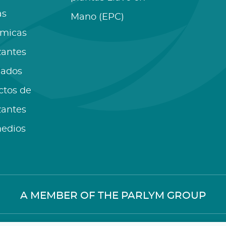
as
Mano (EPC)
ímicas
izantes
lados
ctos de
izantes
medios
A MEMBER OF THE PARLYM GROUP