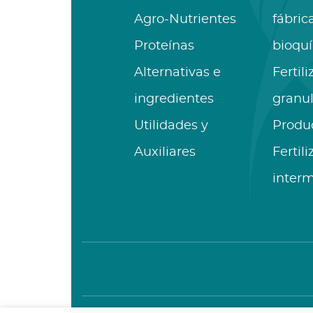
Agro-Nutrientes
fábric
Proteínas
bioqu
Alternativas e
Fertil
ingredientes
granu
Utilidades y
Produ
Auxiliares
Fertil
inter