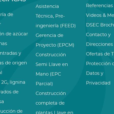
Referencias
Asistencia
ría de
Videos & Me
Técnica, Pre-
r
DSEC Broch
ingeniería (FEED)
ón de azúcar
Contacto y
Gerencia de
nas
Direcciones
Proyecto (EPCM)
ntradas y
Ofertas de 
Construcción
as de origen
Protección 
Semi Llave en
l
Datos y
Mano (EPC
 2G, lignina
Privacidad
Parcial)
vados de
Construcción
sa
completa de
rucción de
plantas Llave en