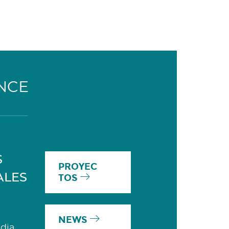
NCE
S
PROYEC
ALES
TOS
NEWS
dia