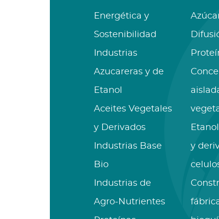
Energética y
Azúca
Sostenibilidad
Difusi
Industrias
Proteí
Azucareras y de
Conce
Etanol
aislad
Aceites Vegetales
vegeta
y Derivados
Etanol
Industrias Base
y deri
Bio
celulo
Industrias de
Const
Agro-Nutrientes
fábric