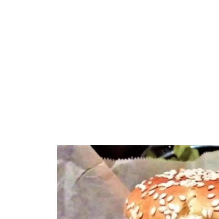
De Smet Engineers & Contractors (
BIO
línea de producción de
será de 16,000 TPA