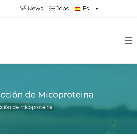
News
Jobs
Es
ucción de Micoproteina
cción de Micoproteina