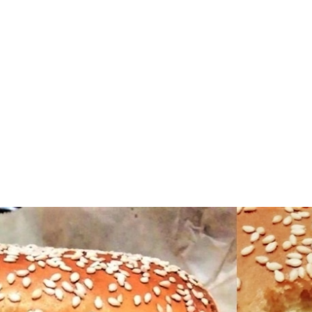
DSEC)
3F
 Micoproteína. La capacidad de la linea