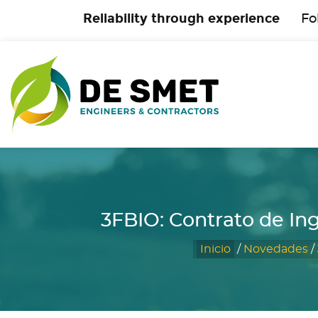
Reliability through experience
Fo
3FBIO: Contrato de In
Inicio
/
Novedades
/