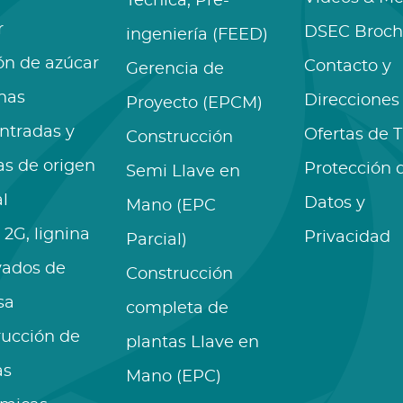
Técnica, Pre-
r
DSEC Broch
ingeniería (FEED)
ón de azúcar
Contacto y
Gerencia de
nas
Direcciones
Proyecto (EPCM)
ntradas y
Ofertas de 
Construcción
as de origen
Protección 
Semi Llave en
l
Datos y
Mano (EPC
 2G, lignina
Privacidad
Parcial)
vados de
Construcción
sa
completa de
rucción de
plantas Llave en
as
Mano (EPC)