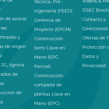
ría de
Videos & Me
Técnica, Pre-
r
DSEC Broch
ingeniería (FEED)
ón de azúcar
Contacto y
Gerencia de
nas
Direcciones
Proyecto (EPCM)
ntradas y
Ofertas de 
Construcción
as de origen
Protección 
Semi Llave en
l
Datos y
Mano (EPC
 2G, lignina
Privacidad
Parcial)
vados de
Construcción
sa
completa de
rucción de
plantas Llave en
as
Mano (EPC)