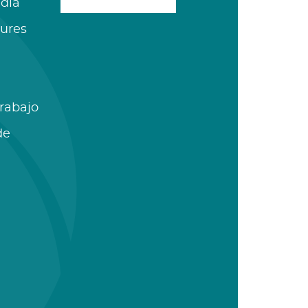
dia
ures
Trabajo
de