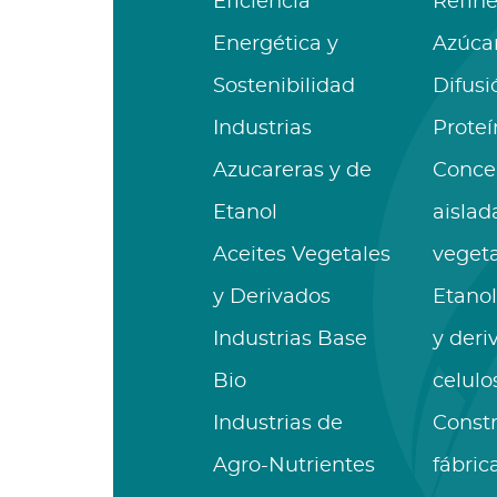
Eficiencia
Refine
Energética y
Azúca
Sostenibilidad
Difusi
Industrias
Proteí
Azucareras y de
Conce
Etanol
aislad
Aceites Vegetales
vegeta
y Derivados
Etanol
Industrias Base
y deri
Bio
celulo
Industrias de
Const
Agro-Nutrientes
fábric