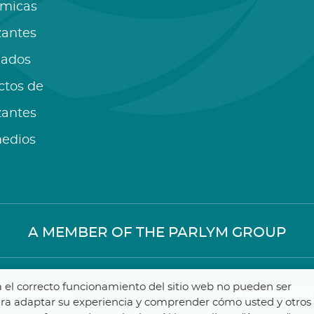
ímicas
izantes
lados
ctos de
izantes
medios
A MEMBER OF THE PARLYM GROUP
ra el correcto funcionamiento del sitio web no pueden ser
 Contractors
Internal
–
Dat
para adaptar su experiencia y comprender cómo usted y otros