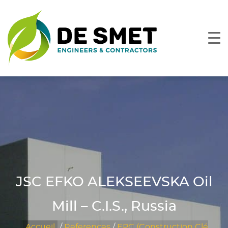
JSC EFKO ALEKSEEVSKA Oil
Mill – C.I.S., Russia
Accueil
/
References
/
EPC (Construction Clé