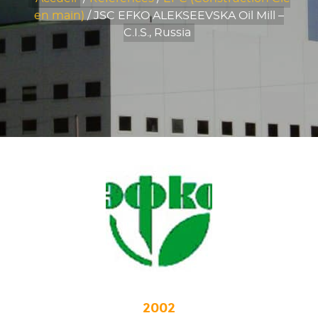
en main)
/
JSC EFKO ALEKSEEVSKA Oil Mill –
C.I.S., Russia
2002